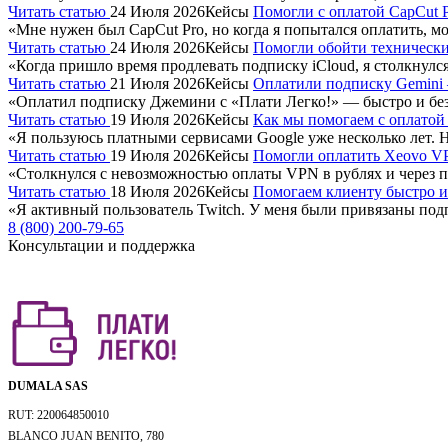
Читать статью
24 Июля 2026
Кейсы
Помогли с оплатой CapCut 
«Мне нужен был CapCut Pro, но когда я попытался оплатить, мо
Читать статью
24 Июля 2026
Кейсы
Помогли обойти технически
«Когда пришло время продлевать подписку iCloud, я столкнулс
Читать статью
21 Июля 2026
Кейсы
Оплатили подписку Gemini 
«Оплатил подписку Джемини с «Плати Легко!» — быстро и без 
Читать статью
19 Июля 2026
Кейсы
Как мы помогаем с оплатой 
«Я пользуюсь платными сервисами Google уже несколько лет. Н
Читать статью
19 Июля 2026
Кейсы
Помогли оплатить Xeovo VP
«Столкнулся с невозможностью оплаты VPN в рублях и через 
Читать статью
18 Июля 2026
Кейсы
Помогаем клиенту быстро и 
«Я активный пользователь Twitch. У меня были привязаны под
8 (800) 200-79-65
Консультации и поддержка
DUMALA SAS
RUT: 220064850010
BLANCO JUAN BENITO, 780