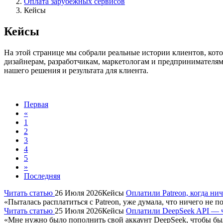
Оплата зарубежных сервисов
Кейсы
Кейсы
На этой странице мы собрали реальные истории клиентов, кото
дизайнерам, разработчикам, маркетологам и предпринимателям
нашего решения и результата для клиента.
Первая
«
1
2
3
4
5
»
Последняя
Читать статью
26 Июля 2026
Кейсы
Оплатили Patreon, когда ни
«Пыталась расплатиться с Patreon, уже думала, что ничего не
Читать статью
25 Июля 2026
Кейсы
Оплатили DeepSeek API — ч
«Мне нужно было пополнить свой аккаунт DeepSeek, чтобы было