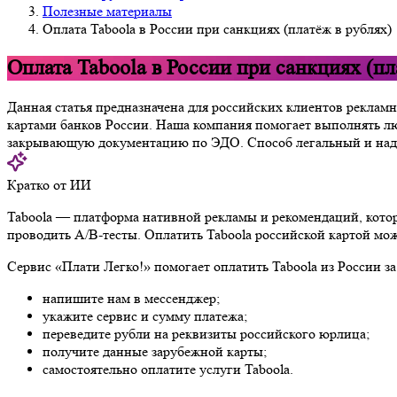
Полезные материалы
Оплата Taboola в России при санкциях (платёж в рублях)
Оплата Taboola в России при санкциях (пл
Данная статья предназначена для российских клиентов реклам
картами банков России. Наша компания помогает выполнять 
закрывающую документацию по ЭДО. Способ легальный и надёжн
Кратко от ИИ
Taboola — платформа нативной рекламы и рекомендаций, котор
проводить A/B-тесты. Оплатить Taboola российской картой мож
Сервис «Плати Легко!» помогает оплатить Taboola из России за
напишите нам в мессенджер;
укажите сервис и сумму платежа;
переведите рубли на реквизиты российского юрлица;
получите данные зарубежной карты;
самостоятельно оплатите услуги Taboola.