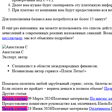
Далее вам нужно будет скопировать эту платёжную инфор
При платеже от компании вам будут предоставлена вся н
Для пополнения баланса вам потребуется не более 15 минут!
И ещё раз напомним: вы можете использовать это список дейс
зачислений в современных реалиях наложенных санкций. Возмо
мессенджер
, мы всё объясним подробнее!
Анастасия С
Эксперт, автор
Специалист в области международных финансов;
Независимы автор сервиса «Плати Легко!»
Поможем оплатить любой зарубежный сервис, отель, билеты и
Если оплата не пройдет – вернем деньги в полном объеме!
Под
Другие статьи
Читать статью
09 Марта 2024
Полезные материалы
По шагам: ка
Предоставляем пошаговое руководство как оплачивать ElasticE
Читать статью
18 Июня 2026
Полезные материалы
Оплачиваем B