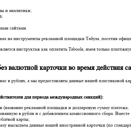
мы и аналитики;
й;
ними сайтами.
нах на инструменты рекламной площадки Табула, посетив официа
ляется инструктаж как оплатить Taboola, имея только платёжну
без валютной карточки во время действия с
нас в рублях, а мы предоставляем данные нашей пластиковой ка
действителен для периода международных санкций):
и (название рекламной площадки и долларовую сумму платежа;
рованную в рубли и с добавлением комиссионного сбора. Вместе
ублёвой карты;
азу высылаем данные нашей иностранной карточки (по стандарту