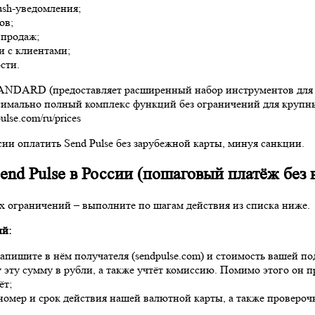
ush-уведомления;
ов;
 продаж;
 с клиентами;
сти.
TANDARD (предоставляет расширенный набор инструментов для 
имально полный комплекс функций без ограничений для крупны
se.com/ru/prices
ии оплатить Send Pulse без зарубежной карты, минуя санкции.
nd Pulse в России (пошаговый платёж без 
х ограничений – выполните по шагам действия из списка ниже.
ий
:
Напишите в нём получателя (sendpulse.com) и стоимость вашей по
 эту сумму в рубли, а также учтёт комиссию. Помимо этого он
ёт;
номер и срок действия нашей валютной карты, а также проверо