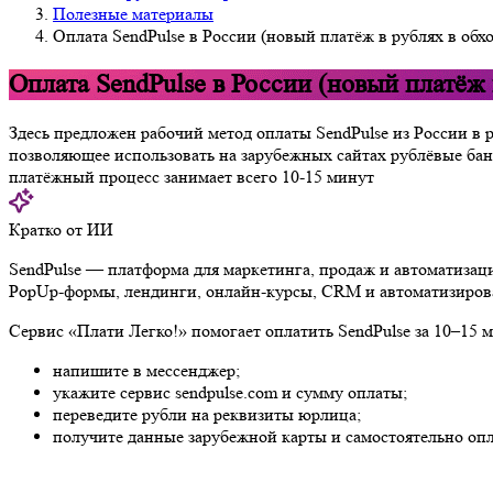
Полезные материалы
Оплата SendPulse в России (новый платёж в рублях в обх
Оплата SendPulse в России (новый платёж 
Здесь предложен рабочий метод оплаты SendPulse из России в
позволяющее использовать на зарубежных сайтах рублёвые бан
платёжный процесс занимает всего 10-15 минут
Кратко от ИИ
SendPulse — платформа для маркетинга, продаж и автоматизаци
PopUp-формы, лендинги, онлайн-курсы, CRM и автоматизирова
Сервис «Плати Легко!» помогает оплатить SendPulse за 10–15 
напишите в мессенджер;
укажите сервис sendpulse.com и сумму оплаты;
переведите рубли на реквизиты юрлица;
получите данные зарубежной карты и самостоятельно опл