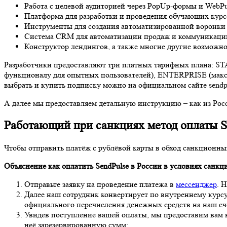
Работа с целевой аудиторией через PopUp-формы и WebP
Платформа для разработки и проведения обучающих курс
Инструменты для создания автоматизированной воронки
Система CRM для автоматизации продаж и коммуникации
Конструктор лендингов, а также многие другие возможно
Разработчики предоставляют три платных тарифных плана: S
функционалу для опытных пользователей), ENTERPRISE (макс
выбрать и купить подписку можно на официальном сайте sendpul
А далее мы предоставляем детальную инструкцию – как из Росс
Работающий при санкциях метод оплаты Se
Чтобы отправить платёж с рублёвой карты в обход санкционны
Объяснение как оплатить SendPulse
в России в условиях санкц
Отправьте заявку на проведение платежа в
мессенджер
. 
Далее наш сотрудник конвертирует по внутреннему курсу
официального перечисления денежных средств на наш сч
Увидев поступление вашей оплаты, мы предоставим вам 
неё зарезервированную сумм;