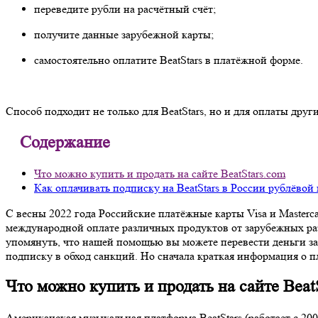
переведите рубли на расчётный счёт;
получите данные зарубежной карты;
самостоятельно оплатите BeatStars в платёжной форме.
Способ подходит не только для BeatStars, но и для оплаты дру
Содержание
Что можно купить и продать на сайте BeatStars.com
Как оплачивать подписку на BeatStars в России рублёвой
С весны 2022 года Российские платёжные карты Visa и Masterc
международной оплате различных продуктов от зарубежных разр
упомянуть, что нашей помощью вы можете перевести деньги за 
подписку в обход санкций. Но сначала краткая информация о п
Что можно купить и продать на сайте Beat
Американская музыкальная платформа BeatStars (работает с 20