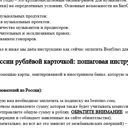
реки) на определённых условиях. Основные возможности на БитС
музыкальных продуктов;
ия музыкальных проектов;
ичества музыкантов и продюсеров;
ючительных и эксклюзивных правах;
ванием гонораров.
е и ниже мы даём инструкцию как сейчас оплатить BeatStars дл
оссии рублёвой карточкой: пошаговая инстр
помощью карты, эмитированной в иностранном банке, которую м
зователей из России):
ую вам необходимо заплатить за подписку на beatstars.com;
ёвом эквиваленте сумму, которая также будет учитывать комисс
отправляете общую сумму в рублях.
ОБРАТИТЕ ВНИМАНИЕ
: 
рации и соблюдает заявленные на сайте обязательства);
оментально, но всё же это зависит от межбанковских операций) 