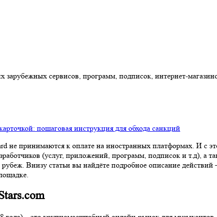
гих зарубежных сервисов, программ, подписок, интернет-магазино
 карточкой: пошаговая инструкция для обхода санкций
ard не принимаются к оплате на иностранных платформах. И с э
аботчиков (услуг, приложений, программ, подписок и т.д), а т
рубеж. Внизу статьи вы найдёте подробное описание действий – 
лощадке.
Stars.com
08 года) – это крупномасштабный онлайн-рынок для музыкантов.