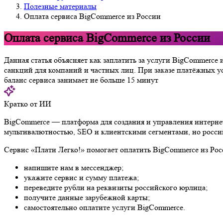
Полезные материалы
Оплата сервиса BigCommerce из России
Оплата сервиса BigCommerce из России
Данная статья объясняет как заплатить за услуги BigCommerce
санкций для компаний и частных лиц. При заказе платёжных у
баланс сервиса занимает не больше 15 минут
Кратко от ИИ
BigCommerce — платформа для создания и управления интернет-
мультивалютностью, SEO и клиентскими сегментами, но россий
Сервис «Плати Легко!» помогает оплатить BigCommerce из Рос
напишите нам в мессенджер;
укажите сервис и сумму платежа;
переведите рубли на реквизиты российского юрлица;
получите данные зарубежной карты;
самостоятельно оплатите услуги BigCommerce.