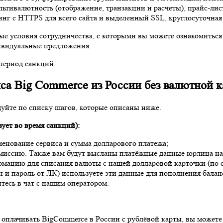
ьтивалютность (отображение, транзакции и расчеты), прайс-лис
инг с HTTPS для всего сайта и выделенный SSL, круглосуточная
условия сотрудничества, с которыми вы можете ознакомиться на
ивидуальные предложения.
 период санкций.
иса Big Commerce из России без валютной к
дуйте по списку шагов, которые описаны ниже.
ует во время санкций):
енование сервиса и сумма долларового платежа;
комиссию. Также вам будут высланы платёжные данные юрлица на
мацию для списания валюты с нашей долларовой карточки (по с
 и пароль от ЛК) используете эти данные для пополнения балан
есь в чат с нашим оператором.
 оплачивать BigCommerce в России с рублёвой карты, вы можете