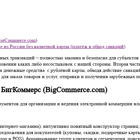
BigCommerce.com)
ce из России без валютной карты (платёж в обход санкций)
ых транзакций – полностью законна и безопасна для субъектов
овении каких либо несостыковок с нашей стороны. Вторая часть 
и денежные средства с рублёвой карты, обходя действие санкций
для заказа товаров и услуг, отправки и получения зарубежных п
е БигКоммерс (BigCommerce.com)
ументов для организации и ведения электронной коммерции вла
интернет-магазина), интуитивно понятный конструктор страниц;
едложения для покупателей (купоны, скидки, подарочные карты
on и POS), формирование групп клиентов и сегментация, поиск