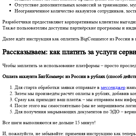
Отсутствие дополнительных комиссий за транзакцию, мул
Неограниченное количество аккаунтов сотрудников, хост
Разработчики предоставляют корпоративным клиентам выгодные 
Также пользователям доступны партнёрские программы и инд
Далее идёт инструкция как оплатить BigCommerce из России в
Рассказываем: как платить за услуги серв
Чтобы заплатить за использование платформы – просто просле
Оплата аккаунта БигКоммерс из России в рублях (способ действ
Для старта обработки заявки отправьте в
мессенджер
наим
Затем мы произведём расчёт оплаты в рублях, добавив 
Сразу как приходит ваш платёж – мы отправим вам инфор
После этого вы самостоятельно (мы не запрашиваем логин
Для получения закрывающих документов по ЭДО – вернит
Все шаги выполняются не дольше 15 минут!
И, пожалуйста, не забывайте: применяя инструкцию как теперь