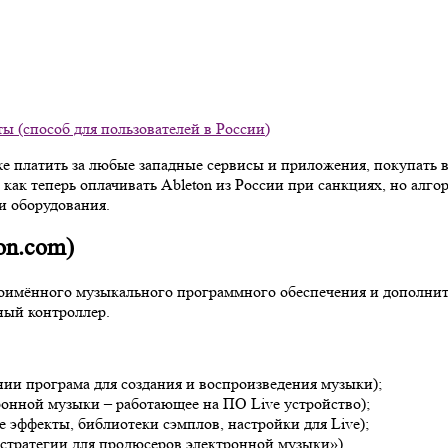
ты (способ для пользователей в России)
платить за любые западные сервисы и приложения, покупать вещ
е как теперь оплачивать Ableton из России при санкциях, но ал
и оборудования.
on.com)
ноимённого музыкального программного обеспечения и дополни
ный контроллер.
ании програма для создания и воспроизведения музыки);
ронной музыки – работающее на ПО Live устройство);
 эффекты, библиотеки сэмплов, настройки для Live);
стратегии для продюсеров электронной музыки»).