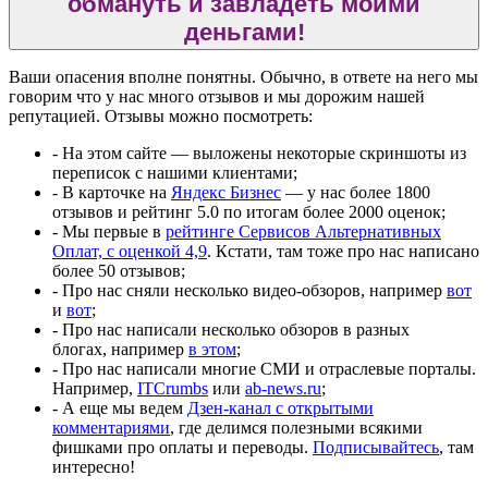
обмануть и завладеть моими
деньгами!
Ваши опасения вполне понятны. Обычно, в ответе на него мы
говорим что у нас много отзывов и мы дорожим нашей
репутацией. Отзывы можно посмотреть:
- На этом сайте — выложены некоторые скриншоты из
переписок с нашими клиентами;
- В карточке на
Яндекс Бизнес
— у нас более 1800
отзывов и рейтинг 5.0 по итогам более 2000 оценок;
- Мы первые в
рейтинге Сервисов Альтернативных
Оплат, с оценкой 4,9
. Кстати, там тоже про нас написано
более 50 отзывов;
- Про нас сняли несколько видео-обзоров, например
вот
и
вот
;
- Про нас написали несколько обзоров в разных
блогах, например
в этом
;
- Про нас написали многие СМИ и отраслевые порталы.
Например,
ITCrumbs
или
ab-news.ru
;
- А еще мы ведем
Дзен-канал с открытыми
комментариями
, где делимся полезными всякими
фишками про оплаты и переводы.
Подписывайтесь
, там
интересно!