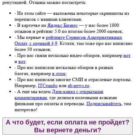
репутацией. Отзывы можно посмотреть:
- На этом сайте — выложены некоторые скриншоты из
переписок с нашими клиентами;
- В карточке на
Яндекс Бизнес
— у нас более 1800
отзывов и рейтинг 5.0 по итогам более 2000 оценок;
- Мы первые в
рейтинге Сервисов Альтернативных
Оплат, с оценкой 4,9
. Кстати, там тоже про нас написано
более 50 отзывов;
- Про нас сняли несколько видео-обзоров, например
вот
и
вот
;
- Про нас написали несколько обзоров в разных
блогах, например
в этом
;
- Про нас написали многие СМИ и отраслевые порталы.
Например,
ITCrumbs
или
ab-news.ru
;
- А еще мы ведем
Дзен-канал с открытыми
комментариями
, где делимся полезными всякими
фишками про оплаты и переводы.
Подписывайтесь
, там
интересно!
А что будет, если оплата не пройдет?
Вы вернете деньги?