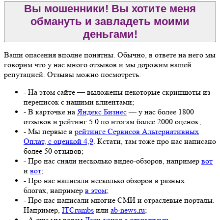
Вы мошенники! Вы хотите меня
обмануть и завладеть моими
деньгами!
Ваши опасения вполне понятны. Обычно, в ответе на него мы
говорим что у нас много отзывов и мы дорожим нашей
репутацией. Отзывы можно посмотреть:
- На этом сайте — выложены некоторые скриншоты из
переписок с нашими клиентами;
- В карточке на
Яндекс Бизнес
— у нас более 1800
отзывов и рейтинг 5.0 по итогам более 2000 оценок;
- Мы первые в
рейтинге Сервисов Альтернативных
Оплат, с оценкой 4,9
. Кстати, там тоже про нас написано
более 50 отзывов;
- Про нас сняли несколько видео-обзоров, например
вот
и
вот
;
- Про нас написали несколько обзоров в разных
блогах, например
в этом
;
- Про нас написали многие СМИ и отраслевые порталы.
Например,
ITCrumbs
или
ab-news.ru
;
- А еще мы ведем
Дзен-канал с открытыми