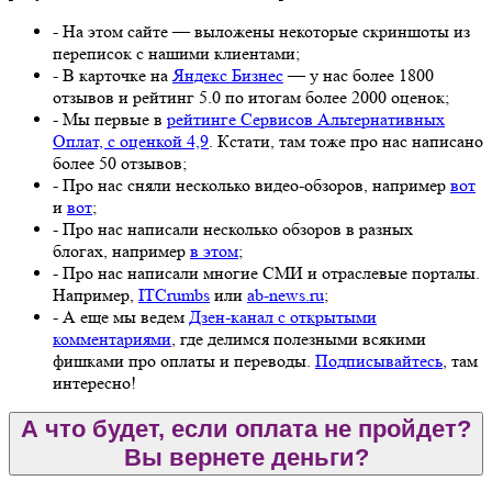
- На этом сайте — выложены некоторые скриншоты из
переписок с нашими клиентами;
- В карточке на
Яндекс Бизнес
— у нас более 1800
отзывов и рейтинг 5.0 по итогам более 2000 оценок;
- Мы первые в
рейтинге Сервисов Альтернативных
Оплат, с оценкой 4,9
. Кстати, там тоже про нас написано
более 50 отзывов;
- Про нас сняли несколько видео-обзоров, например
вот
и
вот
;
- Про нас написали несколько обзоров в разных
блогах, например
в этом
;
- Про нас написали многие СМИ и отраслевые порталы.
Например,
ITCrumbs
или
ab-news.ru
;
- А еще мы ведем
Дзен-канал с открытыми
комментариями
, где делимся полезными всякими
фишками про оплаты и переводы.
Подписывайтесь
, там
интересно!
А что будет, если оплата не пройдет?
Вы вернете деньги?