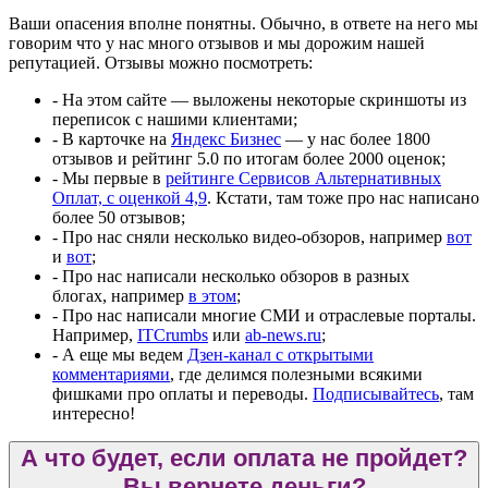
Ваши опасения вполне понятны. Обычно, в ответе на него мы
говорим что у нас много отзывов и мы дорожим нашей
репутацией. Отзывы можно посмотреть:
- На этом сайте — выложены некоторые скриншоты из
переписок с нашими клиентами;
- В карточке на
Яндекс Бизнес
— у нас более 1800
отзывов и рейтинг 5.0 по итогам более 2000 оценок;
- Мы первые в
рейтинге Сервисов Альтернативных
Оплат, с оценкой 4,9
. Кстати, там тоже про нас написано
более 50 отзывов;
- Про нас сняли несколько видео-обзоров, например
вот
и
вот
;
- Про нас написали несколько обзоров в разных
блогах, например
в этом
;
- Про нас написали многие СМИ и отраслевые порталы.
Например,
ITCrumbs
или
ab-news.ru
;
- А еще мы ведем
Дзен-канал с открытыми
комментариями
, где делимся полезными всякими
фишками про оплаты и переводы.
Подписывайтесь
, там
интересно!
А что будет, если оплата не пройдет?
Вы вернете деньги?