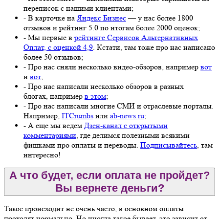
переписок с нашими клиентами;
- В карточке на
Яндекс Бизнес
— у нас более 1800
отзывов и рейтинг 5.0 по итогам более 2000 оценок;
- Мы первые в
рейтинге Сервисов Альтернативных
Оплат, с оценкой 4,9
. Кстати, там тоже про нас написано
более 50 отзывов;
- Про нас сняли несколько видео-обзоров, например
вот
и
вот
;
- Про нас написали несколько обзоров в разных
блогах, например
в этом
;
- Про нас написали многие СМИ и отраслевые порталы.
Например,
ITCrumbs
или
ab-news.ru
;
- А еще мы ведем
Дзен-канал с открытыми
комментариями
, где делимся полезными всякими
фишками про оплаты и переводы.
Подписывайтесь
, там
интересно!
А что будет, если оплата не пройдет?
Вы вернете деньги?
Такое происходит не очень часто, в основном оплаты
проходят нормально. Но иногда такое бывает, это зависит от