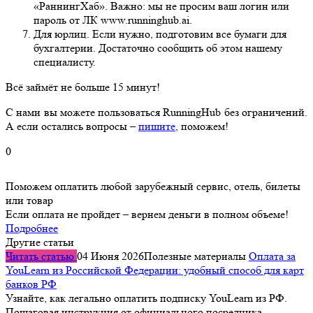
«РаннингХаб». Важно: мы не просим ваш логин или
пароль от ЛК www.runninghub.ai.
Для юрлиц. Если нужно, подготовим все бумаги для
бухгалтерии. Достаточно сообщить об этом нашему
специалисту.
Всё займёт не больше 15 минут!
С нами вы можете пользоваться RunningHub без ограничений.
А если остались вопросы –
пишите
, поможем!
0
Поможем оплатить любой зарубежный сервис, отель, билеты
или товар
Если оплата не пройдет – вернем деньги в полном объеме!
Подробнее
Другие статьи
Читать статью
04 Июня 2026
Полезные материалы
Оплата за
YouLearn из Российской Федерации: удобный способ для карт
банков РФ
Узнайте, как легально оплатить подписку YouLearn из РФ.
Пошаговая инструкция от официального посредника.…