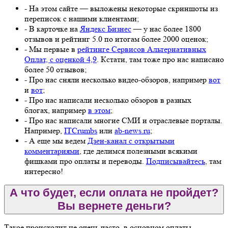
- На этом сайте — выложены некоторые скриншоты из
переписок с нашими клиентами;
- В карточке на
Яндекс Бизнес
— у нас более 1800
отзывов и рейтинг 5.0 по итогам более 2000 оценок;
- Мы первые в
рейтинге Сервисов Альтернативных
Оплат, с оценкой 4,9
. Кстати, там тоже про нас написано
более 50 отзывов;
- Про нас сняли несколько видео-обзоров, например
вот
и
вот
;
- Про нас написали несколько обзоров в разных
блогах, например
в этом
;
- Про нас написали многие СМИ и отраслевые порталы.
Например,
ITCrumbs
или
ab-news.ru
;
- А еще мы ведем
Дзен-канал с открытыми
комментариями
, где делимся полезными всякими
фишками про оплаты и переводы.
Подписывайтесь
, там
интересно!
А что будет, если оплата не пройдет?
Вы вернете деньги?
Такое происходит не очень часто, в основном оплаты