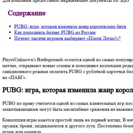
Для компаний предоставим закрывающие документы по ЭДО.
Содержание
PUBG: игра, которая изменила жанр королевских битв
Как пополнить баланс PUBG из России
Почему тысячи игроков выбирают «Плати Легко!»?
PlayerUnknown's Battlegrounds остается одной из самых попу
матчах, открывают новые сезоны и пополняют коллекции редки
санкционного режима оплатить PUBG с рублёвой карточки больш
на «ПАБГ».
PUBG: игра, которая изменила жанр корол
PUBG по праву считается одной из самых влиятельных игр посл
захватывающими могут быть масштабные сражения на выжива
Концепция игры кажется простой лишь на первый взгляд. В нач
оружия, брони, медикаментов и другого лута. Постепенно без
игрок или команда.