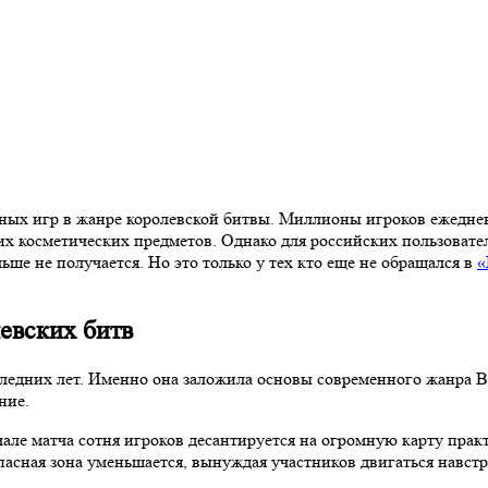
лярных игр в жанре королевской битвы. Миллионы игроков ежедн
х косметических предметов. Однако для российских пользовател
е не получается. Но это только у тех кто еще не обращался в
«
евских битв
едних лет. Именно она заложила основы современного жанра Bat
ние.
але матча сотня игроков десантируется на огромную карту прак
опасная зона уменьшается, вынуждая участников двигаться навс