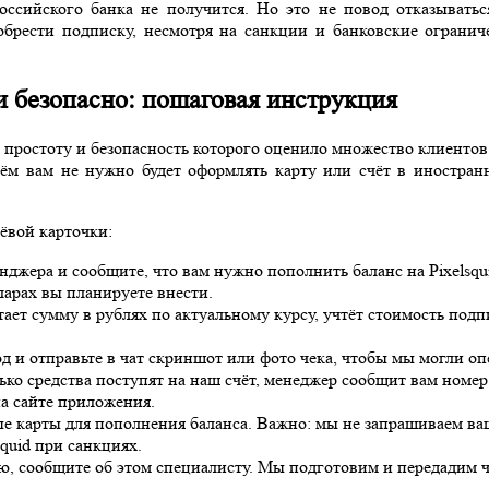
российского банка не получится. Но это не повод отказывать
брести подписку, несмотря на санкции и банковские ограничен
 и безопасно: пошаговая инструкция
 простоту и безопасность которого оценило множество клиентов
чём вам не нужно будет оформлять карту или счёт в иностран
лёвой карточки:
нджера и сообщите, что вам нужно пополнить баланс на Pixelsqui
арах вы планируете внести.
ет сумму в рублях по актуальному курсу, учтёт стоимость под
 и отправьте в чат скриншот или фото чека, чтобы мы могли опе
ько средства поступят на наш счёт, менеджер сообщит вам номе
а сайте приложения.
 карты для пополнения баланса. Важно: мы не запрашиваем ваш
quid при санкциях.
, сообщите об этом специалисту. Мы подготовим и передадим ч