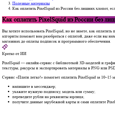
Полезные материалы
Как оплатить PixelSquid из России без лишних хлопот, е
Как оплатить PixelSquid из России без ли
Вы хотите использовать PixelSquid, но не знаете, как оплатит
алгоритм поможет вам разобраться с оплатой, даже если вы на
магазинах до оплаты подписок и программного обеспечения.
Кратко от ИИ
PixelSquid — онлайн-сервис с библиотекой 3D-моделей и графи
текстуры, ракурсы и экспортировать материалы в PNG или PSD.
Сервис «Плати легко!» помогает оплатить PixelSquid за 10–15 
напишите в мессенджер;
укажите нужную подписку, модель или сумму;
переведите рубли на реквизиты юрлица;
получите данные зарубежной карты и сами оплатите Pixel