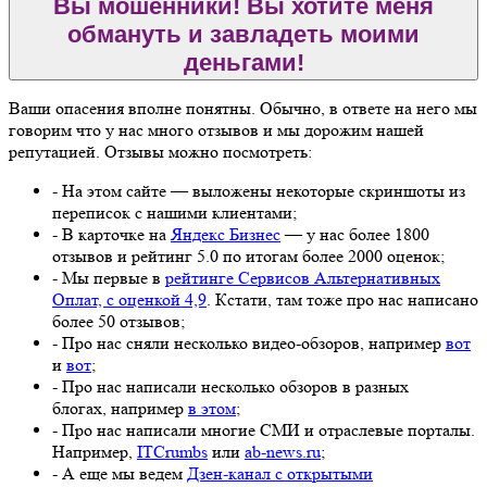
Вы мошенники! Вы хотите меня
обмануть и завладеть моими
деньгами!
Ваши опасения вполне понятны. Обычно, в ответе на него мы
говорим что у нас много отзывов и мы дорожим нашей
репутацией. Отзывы можно посмотреть:
- На этом сайте — выложены некоторые скриншоты из
переписок с нашими клиентами;
- В карточке на
Яндекс Бизнес
— у нас более 1800
отзывов и рейтинг 5.0 по итогам более 2000 оценок;
- Мы первые в
рейтинге Сервисов Альтернативных
Оплат, с оценкой 4,9
. Кстати, там тоже про нас написано
более 50 отзывов;
- Про нас сняли несколько видео-обзоров, например
вот
и
вот
;
- Про нас написали несколько обзоров в разных
блогах, например
в этом
;
- Про нас написали многие СМИ и отраслевые порталы.
Например,
ITCrumbs
или
ab-news.ru
;
- А еще мы ведем
Дзен-канал с открытыми