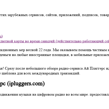
других зарубежных сервисов, сайтов, приложений, подписок, тов
m)
з валютной карты во время санкций (действительно работающий се
нкционных мер весной 22 года. Мы оказываем помощь частным 
 деньги на любые иностранные площадки, в мобильные приложени
атьи! Сразу после небольшого обзора радио-сервиса Ай Плаггерс
ве шаблона для всех международных транзакций.
с (ipluggers.com)
продвижения музыки на цифровом радио во всем мире. предостав