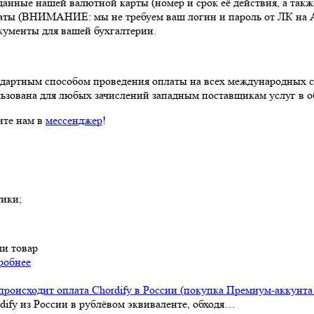
данные нашей валютной карты (номер и срок её действия, а такж
платы (ВНИМАНИЕ: мы не требуем ваш логин и пароль от ЛК на 
ументы для вашей бухгалтерии.
дартным способом проведения оплаты на всех международных сер
льзована для любых зачислений западным поставщикам услуг в о
ите нам в
мессенджер
!
тики;
ли товар
робнее
происходит оплата Chordify в России (покупка Премиум-аккунта
dify из России в рублёвом эквиваленте, обходя…