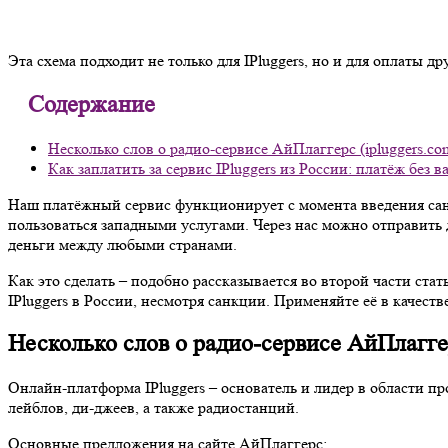
Эта схема подходит не только для IPluggers, но и для оплаты 
Содержание
Несколько слов о радио-сервисе АйПлаггерс (ipluggers.co
Как заплатить за сервис IPluggers из России: платёж бе
Наш платёжный сервис функционирует с момента введения са
пользоваться западными услугами. Через нас можно отправить
деньги между любыми странами.
Как это сделать – подобно рассказывается во второй части ст
IPluggers в России, несмотря санкции. Применяйте её в качест
Несколько слов о радио-сервисе АйПлаггер
Онлайн-платформа IPluggers – основатель и лидер в области 
лейблов, ди-джеев, а также радиостанций.
Основные предложения на сайте АйПлаггерс: