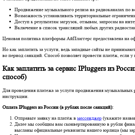
Продвижение музыкального релиза на радиоканалах по в
Возможность устанавливать территориальные ограничени
Доступ к результатам загрузок, отзывам, запросам на интер
Включение в список трансляций любых других радиоста
Ценовая политика платформы АйПлаггерс предоcтавлена на офи
Но как заплатить за услуги, ведь западные сайты не принимают
во период санкций. Способ позволяет провести платёж, если у в
Как заплатить за сервис IPluggers из Рос
способ)
Для проведения платежа за услуги продвижения музыкальных 
инструкции.
Оплата IPluggers
из России (в рублях после санкций):
Отправьте заявку на платёж в
мессенджер
(укажите назван
Далее мы сообщим вам сконвертированную в рубли финаль
высланы официальные реквизиты нашего юрлица (мы зар