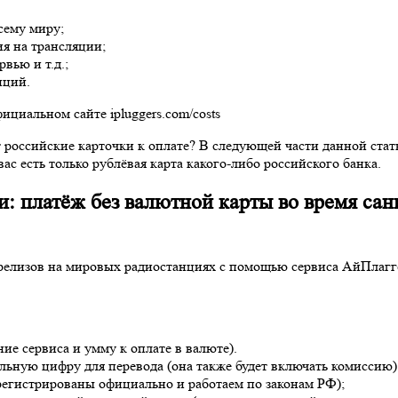
сему миру;
я на трансляции;
вью и т.д.;
нций.
циальном сайте ipluggers.com/costs
 российские карточки к оплате? В следующей части данной стать
ас есть только рублёвая карта какого-либо российского банка.
сии: платёж без валютной карты во время с
релизов на мировых радиостанциях с помощью сервиса АйПлагге
ие сервиса и умму к оплате в валюте).
ную цифру для перевода (она также будет включать комиссию). 
егистрированы официально и работаем по законам РФ);