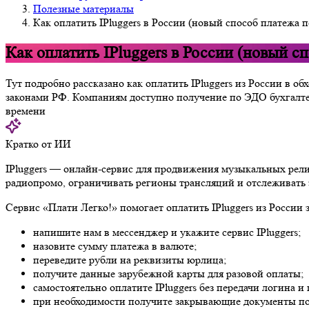
Полезные материалы
Как оплатить IPluggers в России (новый способ платежа 
Как оплатить IPluggers в России (новый с
Тут подробно рассказано как оплатить IPluggers из России в о
законами РФ. Компаниям доступно получение по ЭДО бухгалтер
времени
Кратко от ИИ
IPluggers — онлайн-сервис для продвижения музыкальных рели
радиопромо, ограничивать регионы трансляций и отслеживать 
Сервис «Плати Легко!» помогает оплатить IPluggers из России 
напишите нам в мессенджер и укажите сервис IPluggers;
назовите сумму платежа в валюте;
переведите рубли на реквизиты юрлица;
получите данные зарубежной карты для разовой оплаты;
самостоятельно оплатите IPluggers без передачи логина и 
при необходимости получите закрывающие документы п