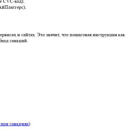
е CVC-код);
АйПлаггерс);
висах и сайтах. Это значит, что пошаговая инструкция как
бход санкций.
 при санкциях)