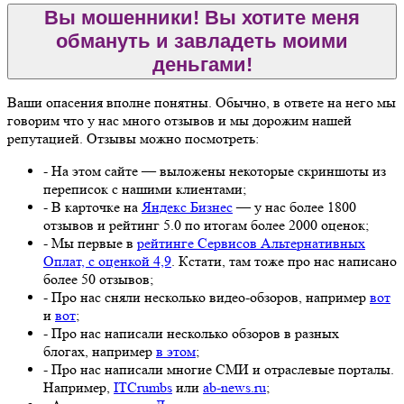
Вы мошенники! Вы хотите меня
обмануть и завладеть моими
деньгами!
Ваши опасения вполне понятны. Обычно, в ответе на него мы
говорим что у нас много отзывов и мы дорожим нашей
репутацией. Отзывы можно посмотреть:
- На этом сайте — выложены некоторые скриншоты из
переписок с нашими клиентами;
- В карточке на
Яндекс Бизнес
— у нас более 1800
отзывов и рейтинг 5.0 по итогам более 2000 оценок;
- Мы первые в
рейтинге Сервисов Альтернативных
Оплат, с оценкой 4,9
. Кстати, там тоже про нас написано
более 50 отзывов;
- Про нас сняли несколько видео-обзоров, например
вот
и
вот
;
- Про нас написали несколько обзоров в разных
блогах, например
в этом
;
- Про нас написали многие СМИ и отраслевые порталы.
Например,
ITCrumbs
или
ab-news.ru
;