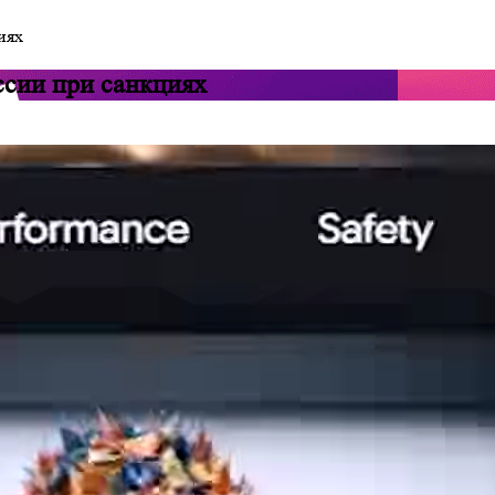
иях
оссии при санкциях