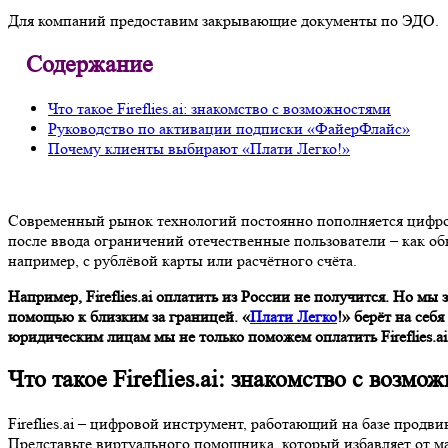
Для компаний предоставим закрывающие документы по ЭДО.
Содержание
Что такое Fireflies.ai: знакомство с возможностями
Руководство по активации подписки «ФайерФлайс»
Почему клиенты выбирают «Плати Легко!»
Современный рынок технологий постоянно пополняется цифро
после ввода ограничений отечественные пользователи – как 
например, с рублёвой карты или расчётного счёта.
Например, Fireflies.ai оплатить из России не получится. Но м
помощью к близким за границей. «
Плати Легко
!» берёт на себ
юридическим лицам мы не только поможем оплатить Fireflies.a
Что такое Fireflies.ai: знакомство с возмо
Fireflies.ai – цифровой инструмент, работающий на базе продв
Представьте виртуального помощника, который избавляет от м