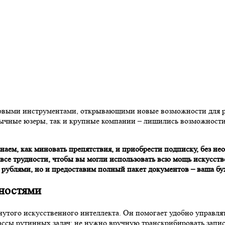
выми инструментами, открывающими новые возможности для раб
обычные юзеры, так и крупные компании – лишились возможност
ы знаем, как миновать препятствия, и приобрести подписку, без 
я все трудности, чтобы вы могли использовать всю мощь искусст
i рублями, но и предоставим полный пакет документов – ваша бу
жностями
инутого искусственного интеллекта. Он помогает удобно управля
ассы рутинных задач: не нужно вручную транскрибировать запис