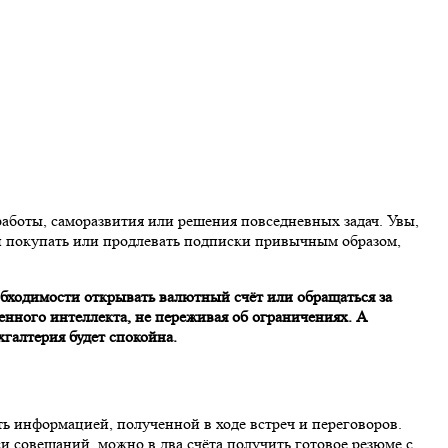
оты, саморазвития или решения повседневных задач. Увы,
и покупать или продлевать подписки привычным образом,
необходимости открывать валютный счёт или обращаться за
венного интеллекта, не переживая об ограничениях. А
хгалтерия будет спокойна.
ть информацией, полученной в ходе встреч и переговоров.
и совещаний, можно в два счёта получить готовое резюме с