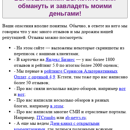
обмануть и завладеть моими
деньгами!
Ваши опасения вполне понятны. Обычно, в ответе на него мы
говорим что у нас много отзывов и мы дорожим нашей
репутацией. Отзывы можно посмотреть:
- На этом сайте — выложены некоторые скриншоты из
переписок с нашими клиентами;
- В карточке на
Яндекс Бизнес
— у нас более 1800
отзывов и рейтинг 5.0 по итогам более 2000 оценок;
- Мы первые в
рейтинге Сервисов Альтернативных
Оплат, с оценкой 4,9
. Кстати, там тоже про нас написано
более 50 отзывов;
- Про нас сняли несколько видео-обзоров, например
вот
и
вот
;
- Про нас написали несколько обзоров в разных
блогах, например
в этом
;
- Про нас написали многие СМИ и отраслевые порталы.
Например,
ITCrumbs
или
ab-news.ru
;
- А еще мы ведем
Дзен-канал с открытыми
комментариями
, где делимся полезными всякими