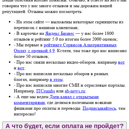
говорим что у нас много отзывов и мы дорожим нашей
репутацией. Отзывы можно посмотреть:
- На этом сайте — выложены некоторые скриншоты из
переписок с нашими клиентами;
- В карточке на
Яндекс Бизнес
— у нас более 1800
отзывов и рейтинг 5.0 по итогам более 2000 оценок;
- Мы первые в
рейтинге Сервисов Альтернативных
Оплат, с оценкой 4,9
. Кстати, там тоже про нас написано
более 50 отзывов;
- Про нас сняли несколько видео-обзоров, например
вот
и
вот
;
- Про нас написали несколько обзоров в разных
блогах, например
в этом
;
- Про нас написали многие СМИ и отраслевые порталы.
Например,
ITCrumbs
или
ab-news.ru
;
- А еще мы ведем
Дзен-канал с открытыми
комментариями
, где делимся полезными всякими
фишками про оплаты и переводы.
Подписывайтесь
, там
интересно!
А что будет, если оплата не пройдет?