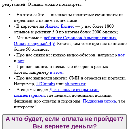
репутацией. Отзывы можно посмотреть:
- На этом сайте — выложены некоторые скриншоты из
переписок с нашими клиентами;
- В карточке на
Яндекс Бизнес
— у нас более 1800
отзывов и рейтинг 5.0 по итогам более 2000 оценок;
- Мы первые в
рейтинге Сервисов Альтернативных
Оплат, с оценкой 4,9
. Кстати, там тоже про нас написано
более 50 отзывов;
- Про нас сняли несколько видео-обзоров, например
вот
и
вот
;
- Про нас написали несколько обзоров в разных
блогах, например
в этом
;
- Про нас написали многие СМИ и отраслевые порталы.
Например,
ITCrumbs
или
ab-news.ru
;
- А еще мы ведем
Дзен-канал с открытыми
комментариями
, где делимся полезными всякими
фишками про оплаты и переводы.
Подписывайтесь
, там
интересно!
А что будет, если оплата не пройдет?
Вы вернете деньги?