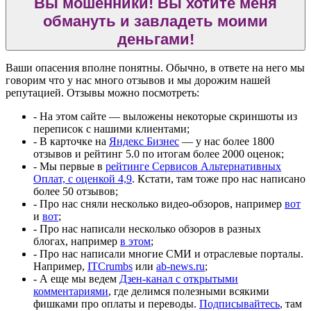
Вы мошенники! Вы хотите меня
обмануть и завладеть моими
деньгами!
Ваши опасения вполне понятны. Обычно, в ответе на него мы
говорим что у нас много отзывов и мы дорожим нашей
репутацией. Отзывы можно посмотреть:
- На этом сайте — выложены некоторые скриншоты из
переписок с нашими клиентами;
- В карточке на
Яндекс Бизнес
— у нас более 1800
отзывов и рейтинг 5.0 по итогам более 2000 оценок;
- Мы первые в
рейтинге Сервисов Альтернативных
Оплат, с оценкой 4,9
. Кстати, там тоже про нас написано
более 50 отзывов;
- Про нас сняли несколько видео-обзоров, например
вот
и
вот
;
- Про нас написали несколько обзоров в разных
блогах, например
в этом
;
- Про нас написали многие СМИ и отраслевые порталы.
Например,
ITCrumbs
или
ab-news.ru
;
- А еще мы ведем
Дзен-канал с открытыми
комментариями
, где делимся полезными всякими
фишками про оплаты и переводы.
Подписывайтесь
, там