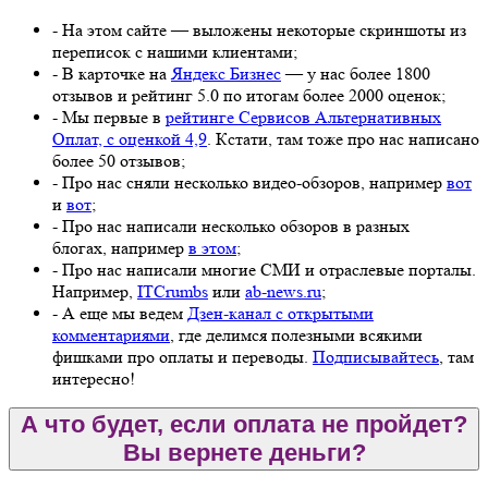
- На этом сайте — выложены некоторые скриншоты из
переписок с нашими клиентами;
- В карточке на
Яндекс Бизнес
— у нас более 1800
отзывов и рейтинг 5.0 по итогам более 2000 оценок;
- Мы первые в
рейтинге Сервисов Альтернативных
Оплат, с оценкой 4,9
. Кстати, там тоже про нас написано
более 50 отзывов;
- Про нас сняли несколько видео-обзоров, например
вот
и
вот
;
- Про нас написали несколько обзоров в разных
блогах, например
в этом
;
- Про нас написали многие СМИ и отраслевые порталы.
Например,
ITCrumbs
или
ab-news.ru
;
- А еще мы ведем
Дзен-канал с открытыми
комментариями
, где делимся полезными всякими
фишками про оплаты и переводы.
Подписывайтесь
, там
интересно!
А что будет, если оплата не пройдет?
Вы вернете деньги?