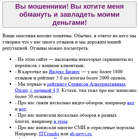
Вы мошенники! Вы хотите меня
обмануть и завладеть моими
деньгами!
Ваши опасения вполне понятны. Обычно, в ответе на него мы
говорим что у нас много отзывов и мы дорожим нашей
репутацией. Отзывы можно посмотреть:
- На этом сайте — выложены некоторые скриншоты из
переписок с нашими клиентами;
- В карточке на
Яндекс Бизнес
— у нас более 1800
отзывов и рейтинг 5.0 по итогам более 2000 оценок;
- Мы первые в
рейтинге Сервисов Альтернативных
Оплат, с оценкой 4,9
. Кстати, там тоже про нас написано
более 50 отзывов;
- Про нас сняли несколько видео-обзоров, например
вот
и
вот
;
- Про нас написали несколько обзоров в разных
блогах, например
в этом
;
- Про нас написали многие СМИ и отраслевые порталы.
Например,
ITCrumbs
или
ab-news.ru
;