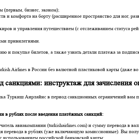
 (первым, бизнес, эконом);
 и комфорта на борту (расширенное пространство для ног, развл
жиров и управления путешествием (с отслеживанием статуса ре
ыми привилегиями.
 и покупке билетов, а также узнать детали платежа за подпи
rkish Airlines в России без валютной пластиковой карты (даже в
 под санкциями: инструктаж для зачисления 
чика Туркиш Аирлайнс в период санкционных ограничений вам п
ии
в рублях после введения платёжных санкций:
учатель авиакомпании (turkishairlines.com) и сумму перевода в ва
ля перевода в рублях (уже включающую комиссионные). Вы пол
 с использованием российской банковской карты;