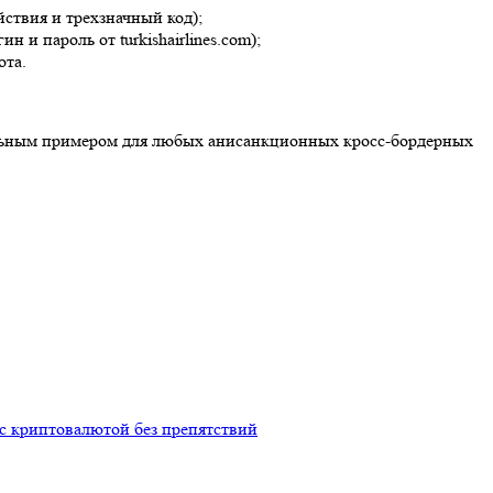
ствия и трехзначный код);
 пароль от turkishairlines.com);
ота.
рсальным примером для любых анисанкционных кросс-бордерных
 с криптовалютой без препятствий