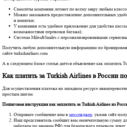
Самолёты компании летают по всему миру любым классом
Можно заказывать предоставление дополнительных удобств
и напитки;
У компании есть удобное приложение для удобства пасса
возможностями перевозки багажа);
Система Miles&Smiles с персонализированными сервисн
Получить любую дополнительную информацию по бронированию
сайте turkishairlines.com
А в следующем блоке статьи даётся объяснение как оплатить Tu
Как платить за Turkish Airlines в России
Для осуществления платежа на западном ресурсе авиаперевоз
простым шагам.
Пошаговая инструкция как заплатить за Turkish Airlines
из Росс
Отправьте сообщение нам в
мессенджер
, указав сайт-пол
Наш представитель сообщит вам окончательную сумму д
работаем по законам РФ) для безопасного перевода денег