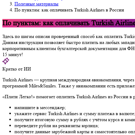
Полезные материалы
По пунктам: как оплачивать Turkish Airlines в России
По пунктам: как оплачивать Turkish Airlin
Здесь по шагам описан проверенный способ как оплатить Turkis
Данная инструкция позволяет быстро платить на любых западн
корпоративным клиентам бухгалтерской документации для ФНС.
15 минут!
Кратко от ИИ
Turkish Airlines — крупная международная авиакомпания, чере
программой Miles&Smiles. Также у авиакомпании есть приложе
«Плати Легко!» помогает оплатить Turkish Airlines из России 
напишите в мессенджер;
укажите сервис Turkish Airlines и сумму платежа в валюте
получите итоговую сумму в рублях с учётом курса и коми
переведите рубли на реквизиты юрлица;
получите данные зарубежной карты и самостоятельно оплат