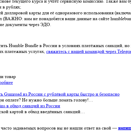
снове текущего курса и учтёт сервисную комиссию. Также вам 
 в рублях;
долларовой карты для её одноразового использования (включая
л (ВАЖНО: нам не понадобятся ваши данные на сайте humblebund
ие документы через ЭДО.
латить Humble Bundle в России в условиях платёжных санкций, 
ых платежных услугах,
свяжитесь с нашей командой через Telegr
ли товар
робнее
ь Gumroad из России с рублёвой карты быстро и безопасно
при оплате? Не нужно больше ломать голову!…
ins в обход санкций из России
сийской картой в обход введённых санкций…
 часто задаваемых вопросов вы не нашли ответ на свой —
напиш