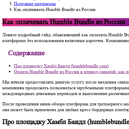
Полезные материалы
Как оплачивать Humble Bundle из России
Как оплачивать Humble Bundle из России
Ловите подробный гайд, объясняющий как оплатить Humble Bun
платформах без использования валютных карточек. Компаниям
Содержание
Про площадку Хамбл Бандл (humblebundle.com)
Оплата Humble Bundle из России в период санкций: как 
Мы начали предоставлять данную услугу после введения санк
компаниям продолжать пользоваться зарубежными платформам
международных денежных переводов и выполнении различных
После проведения мини-обзора платформы для трехмерного мо
она может быть применена для любых кросс-бордерных платёж
Про площадку Хамбл Бандл (humblebundl