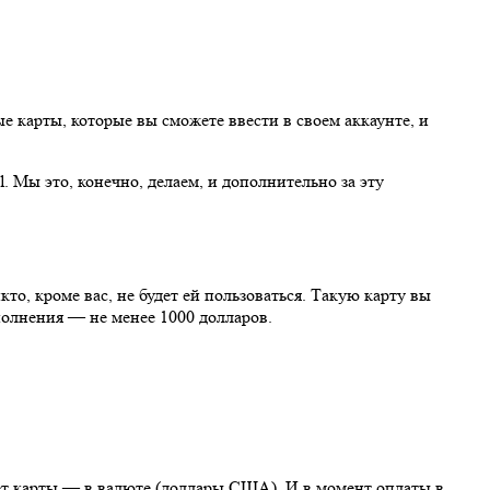
 карты, которые вы сможете ввести в своем аккаунте, и
. Мы это, конечно, делаем, и дополнительно за эту
кто, кроме вас, не будет ей пользоваться. Такую карту вы
олнения — не менее 1000 долларов.
счет карты — в валюте (доллары США). И в момент оплаты в