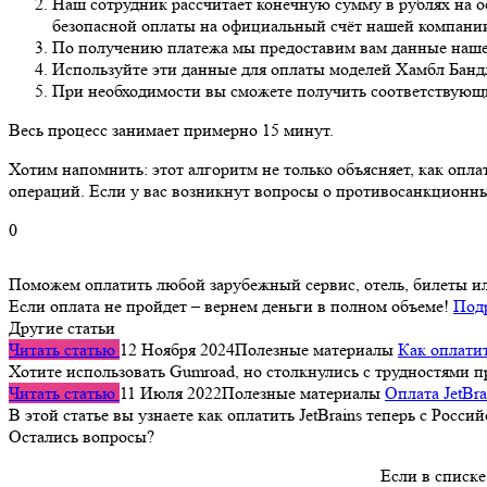
Наш сотрудник рассчитает конечную сумму в рублях на о
безопасной оплаты на официальный счёт нашей компании
По получению платежа мы предоставим вам данные нашей 
Используйте эти данные для оплаты моделей Хамбл Банд
При необходимости вы сможете получить соответствующ
Весь процесс занимает примерно 15 минут.
Хотим напомнить: этот алгоритм не только объясняет, как оп
операций. Если у вас возникнут вопросы о противосанкционн
0
Поможем оплатить любой зарубежный сервис, отель, билеты и
Если оплата не пройдет – вернем деньги в полном объеме!
Под
Другие статьи
Читать статью
12 Ноября 2024
Полезные материалы
Как оплатит
Хотите использовать Gumroad, но столкнулись с трудностями 
Читать статью
11 Июля 2022
Полезные материалы
Оплата JetBra
В этой статье вы узнаете как оплатить JetBrains теперь с Рос
Остались вопросы?
Если в списке