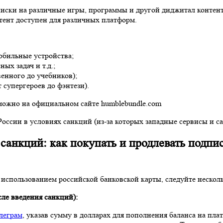
иски на различные игры, программы и другой диджитал контент
тент доступен для различных платформ.
обильные устройства;
ых задач и т.д.;
енного до учебников);
 супергероев до фэнтези).
можно на официальном сайте humblebundle.com
России в условиях санкций (из-за которых западные сервисы и с
 санкций: как покупать и продлевать подпи
использованием российской банковской карты, следуйте нескол
сле введения санкций
):
леграм
, указав сумму в долларах для пополнения баланса на пл