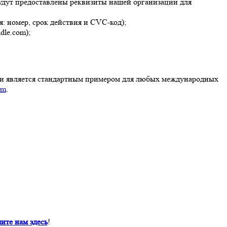
будут предоставлены реквизиты нашей организации для
: номер, срок действия и CVC-код);
le.com);
но и является стандартным примером для любых международных
am
.
ите нам здесь
!