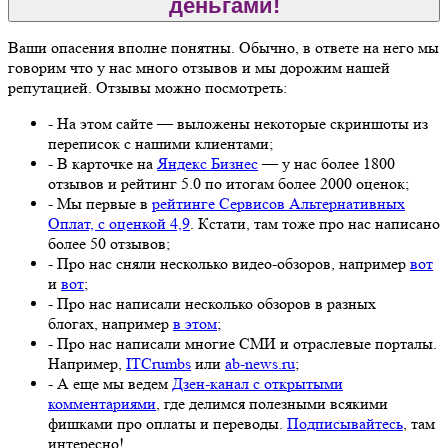
деньгами!
Ваши опасения вполне понятны. Обычно, в ответе на него мы
говорим что у нас много отзывов и мы дорожим нашей
репутацией. Отзывы можно посмотреть:
- На этом сайте — выложены некоторые скриншоты из
переписок с нашими клиентами;
- В карточке на
Яндекс Бизнес
— у нас более 1800
отзывов и рейтинг 5.0 по итогам более 2000 оценок;
- Мы первые в
рейтинге Сервисов Альтернативных
Оплат, с оценкой 4,9
. Кстати, там тоже про нас написано
более 50 отзывов;
- Про нас сняли несколько видео-обзоров, например
вот
и
вот
;
- Про нас написали несколько обзоров в разных
блогах, например
в этом
;
- Про нас написали многие СМИ и отраслевые порталы.
Например,
ITCrumbs
или
ab-news.ru
;
- А еще мы ведем
Дзен-канал с открытыми
комментариями
, где делимся полезными всякими
фишками про оплаты и переводы.
Подписывайтесь
, там
интересно!