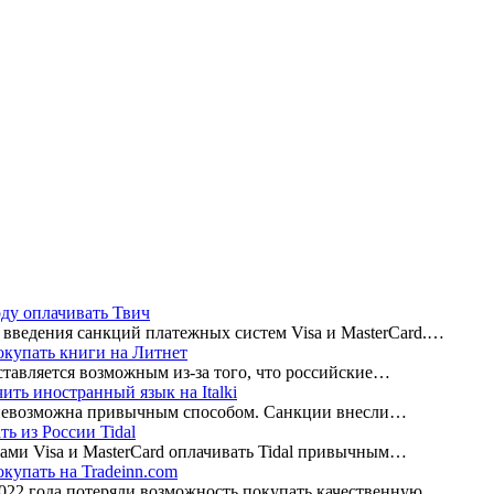
оду оплачивать Твич
 введения санкций платежных систем Visa и MasterCard.…
окупать книги на Литнет
ставляется возможным из-за того, что российские…
чить иностранный язык на Italki
ше невозможна привычным способом. Санкции внесли…
ть из России Tidal
ами Visa и MasterCard оплачивать Tidal привычным…
окупать на Tradeinn.com
2022 года потеряли возможность покупать качественную…