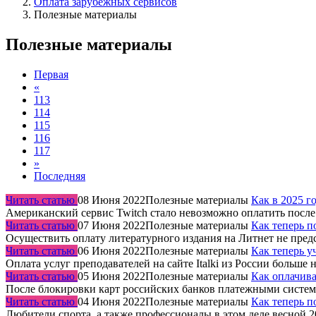
Оплата зарубежных сервисов
Полезные материалы
Полезные материалы
Первая
«
113
114
115
116
117
»
Последняя
Читать статью
08 Июня 2022
Полезные материалы
Как в 2025 г
Американский сервис Twitch стало невозможно оплатить после
Читать статью
07 Июня 2022
Полезные материалы
Как теперь п
Осуществить оплату литературного издания на Литнет не пред
Читать статью
06 Июня 2022
Полезные материалы
Как теперь у
Оплата услуг преподавателей на сайте Italki из России боль
Читать статью
05 Июня 2022
Полезные материалы
Как оплачива
После блокировки карт российских банков платежными систем
Читать статью
04 Июня 2022
Полезные материалы
Как теперь п
Любители спорта, а также профессионалы в этом деле весной 