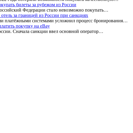
окупать билеты за рубежом из России
 Российский Федерации стало невозможно покупать…
 отель за границей из России при санкциях
ыми платёжными системами усложнил процесс бронирования…
платить покупку на eBay
оссии. Сначала санкции ввел основной оператор…